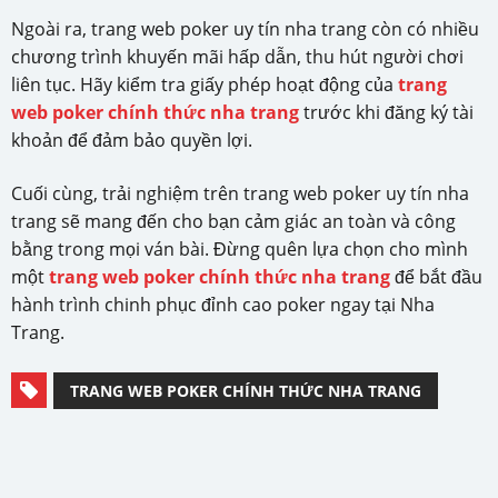
Ngoài ra, trang web poker uy tín nha trang còn có nhiều
chương trình khuyến mãi hấp dẫn, thu hút người chơi
liên tục. Hãy kiểm tra giấy phép hoạt động của
trang
web poker chính thức nha trang
trước khi đăng ký tài
khoản để đảm bảo quyền lợi.
Cuối cùng, trải nghiệm trên trang web poker uy tín nha
trang sẽ mang đến cho bạn cảm giác an toàn và công
bằng trong mọi ván bài. Đừng quên lựa chọn cho mình
một
trang web poker chính thức nha trang
để bắt đầu
hành trình chinh phục đỉnh cao poker ngay tại Nha
Trang.
TRANG WEB POKER CHÍNH THỨC NHA TRANG